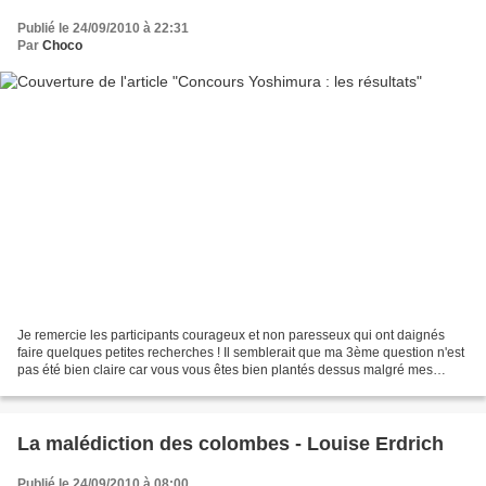
Publié le 24/09/2010 à 22:31
Par
Choco
Je remercie les participants courageux et non paresseux qui ont daignés
faire quelques petites recherches ! Il semblerait que ma 3ème question n'est
pas été bien claire car vous vous êtes bien plantés dessus malgré mes
reformulations ! de fait, il n'y...
La malédiction des colombes - Louise Erdrich
Publié le 24/09/2010 à 08:00