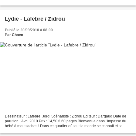
PAL et LAL dessinée pour mieux y ressortir...
Lydie - Lafebre / Zidrou
Publié le 20/09/2010 à 08:00
Par
Choco
Dessinateur : Lafebre, Jordi Scénariste : Zidrou Editeur : Dargaud Date de
parution : Avril 2010 Prix : 14,50 € 60 pages Bienvenue dans l'impasse du
bébé à moustaches ! Dans ce quartier où tout le monde se connait et se
respecte, nous allons suivre plus...