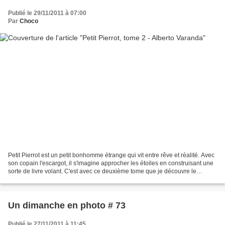
Publié le 29/11/2011 à 07:00
Par
Choco
Petit Pierrot est un petit bonhomme étrange qui vit entre rêve et réalité. Avec
son copain l'escargot, il s'imagine approcher les étoiles en construisant une
sorte de livre volant. C'est avec ce deuxième tome que je découvre le
personnage si attachant...
Un dimanche en photo # 73
Publié le 27/11/2011 à 11:45