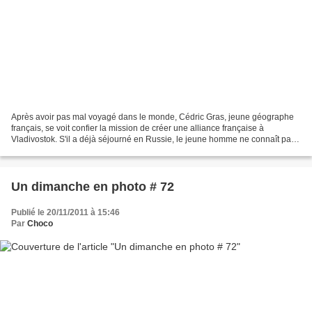
Après avoir pas mal voyagé dans le monde, Cédric Gras, jeune géographe
français, se voit confier la mission de créer une alliance française à
Vladivostok. S'il a déjà séjourné en Russie, le jeune homme ne connaît pas
le côté extrême-oriental du pays....
Un dimanche en photo # 72
Publié le 20/11/2011 à 15:46
Par
Choco