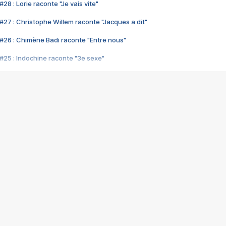
28 : Lorie raconte "Je vais vite"
#27 : Christophe Willem raconte "Jacques a dit"
#26 : Chimène Badi raconte "Entre nous"
#25 : Indochine raconte "3e sexe"
#24 : Zaho raconte "C'est chelou"
#23 : Patrick Bruel raconte "Au café des délices"
#22 : Kyo raconte "Le chemin"
#21 : Nolwenn Leroy raconte "Cassé"
#20 : Patrick Hernandez raconte "Born to be alive"
#19 : Lorie raconte "Près de moi"
#18 : Michael Jones raconte "A nos actes manqués" (avec Jean-Jacque
#17 : Khaled raconte "Aïcha"
#16 : Corneille raconte "Parce qu'on vient de loin"