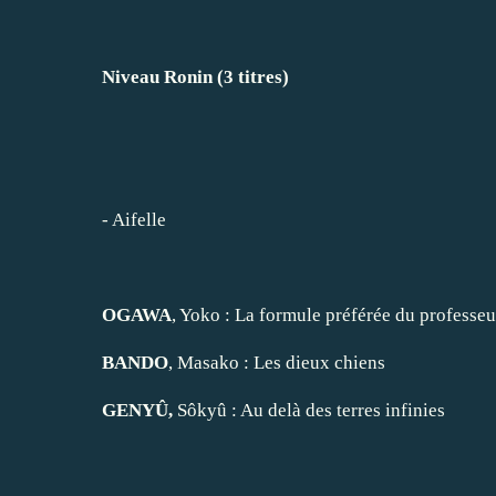
Niveau Ronin (3 titres)
-
Aifelle
OGAWA
, Yoko :
La formule préférée du professeu
BANDO
, Masako :
Les dieux chiens
GENYÛ,
Sôkyû :
Au delà des terres infinies