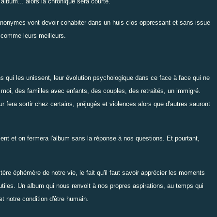
'album... alors la chronique sera courte.
3 anonymes vont devoir cohabiter dans un huis-clos oppressant et sans issue
 comme leurs meilleurs.
ens qui les unissent, leur évolution psychologique dans ce face à face qui ne
i, des familles avec enfants, des couples, des retraités, un immigré.
fera sortir chez certains, préjugés et violences alors que d'autres sauront
nt et on fermera l'album sans la réponse à nos questions. Et pourtant,
ctère éphémère de notre vie, le fait qu'il faut savoir apprécier les moments
tiles. Un album qui nous renvoit à nos propres aspirations, au temps qui
t notre condition d'être humain.