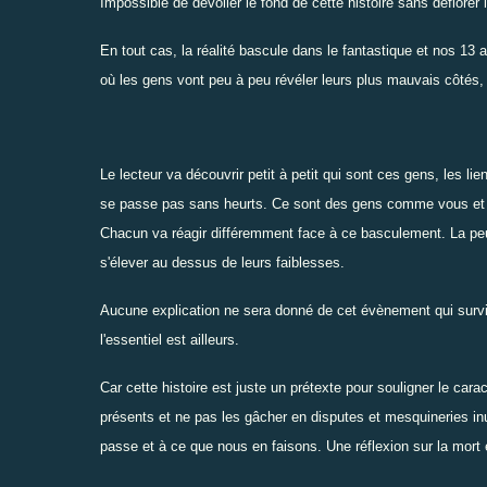
Impossible de dévoiler le fond de cette histoire sans déflorer l
En tout cas, la réalité bascule dans le fantastique et nos 1
où les gens vont peu à peu révéler leurs plus mauvais côtés,
Le lecteur va découvrir petit à petit qui sont ces gens, les li
se passe pas sans heurts. Ce sont des gens comme vous et mo
Chacun va réagir différemment face à ce basculement. La peur 
s'élever au dessus de leurs faiblesses.
Aucune explication ne sera donné de cet évènement qui survie
l'essentiel est ailleurs.
Car cette histoire est juste un prétexte pour souligner le cara
présents et ne pas les gâcher en disputes et mesquineries inu
passe et à ce que nous en faisons. Une réflexion sur la mort e