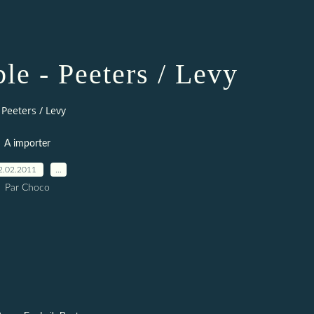
le - Peeters / Levy
Peeters / Levy
A importer
2.02.2011
…
Par Choco