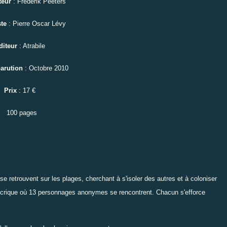
teur
: Frederik Peeters
te
: Pierre Oscar Lévy
diteur
: Atrabile
parution
: Octobre 2010
Prix
: 17 €
100 pages
 se retrouvent sur les plages, cherchant à s'isoler des autres et à coloniser
e crique où 13 personnages anonymes se rencontrent. Chacun s'efforce