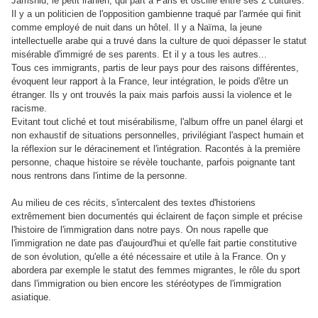
Jamshid, le petit iranien, qui part à Paris et oscille entre ses 2 cultures.
Il y a un politicien de l'opposition gambienne traqué par l'armée qui finit
comme employé de nuit dans un hôtel. Il y a Naïma, la jeune
intellectuelle arabe qui a truvé dans la culture de quoi dépasser le statut
misérable d'immigré de ses parents. Et il y a tous les autres...
Tous ces immigrants, partis de leur pays pour des raisons différentes,
évoquent leur rapport à la France, leur intégration, le poids d'être un
étranger. Ils y ont trouvés la paix mais parfois aussi la violence et le
racisme.
Evitant tout cliché et tout misérabilisme, l'album offre un panel élargi et
non exhaustif de situations personnelles, privilégiant l'aspect humain et
la réflexion sur le déracinement et l'intégration. Racontés à la première
personne, chaque histoire se révèle touchante, parfois poignante tant
nous rentrons dans l'intime de la personne.
Au milieu de ces récits, s'intercalent des textes d'historiens
extrêmement bien documentés qui éclairent de façon simple et précise
l'histoire de l'immigration dans notre pays. On nous rapelle que
l'immigration ne date pas d'aujourd'hui et qu'elle fait partie constitutive
de son évolution, qu'elle a été nécessaire et utile à la France. On y
abordera par exemple le statut des femmes migrantes, le rôle du sport
dans l'immigration ou bien encore les stéréotypes de l'immigration
asiatique.