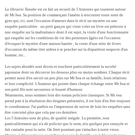
La librairie Tanabe
est en fait un recueil de 5 histoires qui tournent autour
de Mr Iwa. Sa position de commerçant l'amène à rencontrer toute sorte de
gens qui, ici, sont l'occasion d'amener dans le récit un mystère ou une
enquête particulière : un petit garçon qui vient voler un livre est prétexte à
une enquête sur la maltraitance dont il est sujet, la visite d'une fonctionnaire
qui enquête sur les conditions de vie des personnes âgées est l'occasion
d'évoquer le mystère d'une maison hantée , la vente d'une série de livres
d'occasion du même titre aidera à se pencher sur la disparition suspecte d'un
homme, etc...
Les sujets abordés sont divers et touchent particulièrement la société
japonaise dont on découvre les dessous plus ou moins sombres. Chaque récit
permet aussi d'en savoir un peu plus sur Mr Iwa et sa famille, leurs relations
et leur complicité. L'humour qui pointe dans chaque échange entre Mr Iwa et
son petit fils sont savoureux et bourré d'humour.
Néanmoins, nous sommes loin des roman policiers classiques. Si Mr iwa
prend part à la résolution des énigmes présentées, il est loin d'en être toujours
le coordinateur. J'ai parfois eu l'impression de suivre de loin les enquêtes sans
être concerné plus que cela par ces dernières.
Les 5 histoires sont de plus, de qualité inégale. La première, tout
particulièrement qui n'a de policier que le nom, m'a quelque peu ennuyée et
fait craindre pour la suite. On finit pourtant par s'attacher à notre vieux