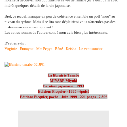
libraire, à découvrir son quotidien et sa vie de famille ;et à découvrir avec
intérêt quelques détails de la vie japonaise.
Bref, ce recueil manque un peu de cohérence et semble un poil "mou" au
niveau du rythme. Mais il se lira sans déplaisir si vous n'attendez pas des
histoires au suspense trépidant !
Les autres romans de l'auteur sont à mon avis bien plus intéressants.
D'autres avis :
Virginie
-
Emmyne
-
Mrs Pepys
-
Béné
-
Keisha
-
Le vent sombre
-
La librairie Tanabe
MIYABE Miyuki
Parution japonaise : 1993
Editions Picquier - 1995 - épuisé
Editions Picquier, poche - Juin 1999 - 221 pages - 7,50€