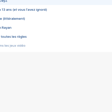
 DayZ
 a 13 ans (et vous l'avez ignoré)
e (littéralement)
im Rayan
 toutes les règles
s les jeux vidéo
us choquant de Rockstar ? - Le scandale BULLY
e plus moche de Steam
du RÊVE tourne au CAUCHEMAR
pendant 8 heures
it… à tort
umiliés par un jeu vidéo
ire - Final Fantasy 8