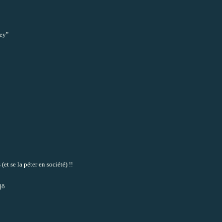
ey"
et se la péter en société) !!
jô