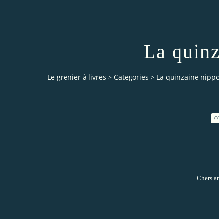
La quin
Le grenier à livres
>
Categories
>
La quinzaine nipp
0
Chers am