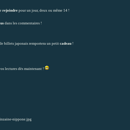
me
rejoindre
pour un jour, deux ou même 14 !
ous
dans les commentaires !
 de billets japonais remportera un petit
cadeau
!
os lectures dès maintenant !