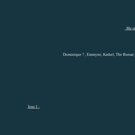
Me rej
Dominique ? , Emmyne, Kathel, The Bursar; 
Jour 1 :