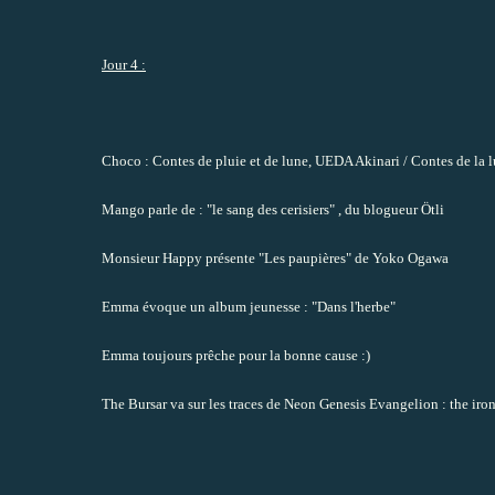
Jour 4 :
Choco
: Contes de pluie et de lune, UEDA Akinari / Contes de la 
Mango
parle de : "le sang des cerisiers" , du blogueur Ötli
Monsieur Happy
présente "Les paupières" de Yoko Ogawa
Emma
évoque un album jeunesse : "Dans l'herbe"
Emma
toujours prêche pour la bonne cause :)
The Bursar
va sur les traces de Neon Genesis Evangelion : the ir