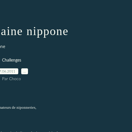
zaine nippone
one
Challenges
7.06.2011
…
Par Choco
ateurs de niponneries,