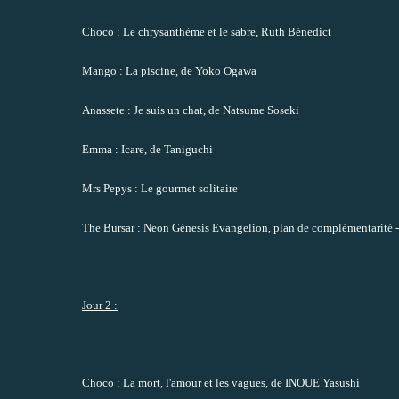
Choco
: Le chrysanthème et le sabre, Ruth Bénedict
Mango
: La piscine, de Yoko Ogawa
Anassete
: Je suis un chat, de Natsume Soseki
Emma
: Icare, de Taniguchi
Mrs Pepys
: Le gourmet solitaire
The Bursar
: Neon Génesis Evangelion, plan de complémentarité -
Jour 2 :
Choco
: La mort, l'amour et les vagues, de INOUE Yasushi