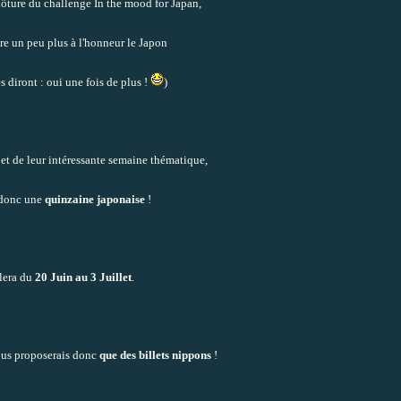
lôture du challenge In the mood for Japan,
tre un peu plus à l'honneur le Japon
s diront : oui une fois de plus !
)
 et de leur intéressante semaine thématique,
 donc une
quinzaine japonaise
!
lera du
20 Juin au 3 Juillet
.
vous proposerais donc
que des billets nippons
!