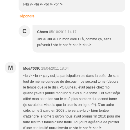
!<br /> <br /> <br /> <br />
Répondre
C
Choco
05/10/2011 14:17
<br /> <br /> Oh mon dieu ! Là, comme ça, sans
prévenir ! <br /> <br /> <br /> <br />
M
Mo&#039;
29/04/2011 18:04
<br /> <br /> ça y est, la participation est dans la boîte. Je suis
tout de même curieuse de découvrir ce second tome (depuis
le temps que je le dis). PG Luneau était passé chez moi
quand j'avais publié mon<br /> avis sur le tome 1 et avait déjà
attiré mon attention sur le coté plus sombre du second tome
(je scrute les visuels que tu as mis en ligne ^^). D'un autre
côté, tome 2 paru en 2008... je serais<br /> bien tentée
d'attendre le tome 3 qu'on nous avait promis fin 2010 pour me
faire les trois tomes d'une traite. Toujours agréable de profiter
d'une continuité narrative<br /> <br /> <br /> <br />