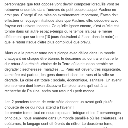
personnages que tout oppose vont devoir composer lorsqu'ils vont se
retrouver ensemble dans l'univers du petit peuple auquel Pauline ne
croit pas. Chargé d'une mission extrêmement importante, Erwan doit
effectuer un voyage initiatique alors que Pauline, elle, découvre avec
frayeur cet univers inconnu. Ce qu'elle ignore encore, c'est qu'elle est
tombé dans un autre espace-temps où le temps n'a pas le même
défilement que sur terre (10 jours équivalent à 2 ans dans le notre) et
que le retour risque d'être plus compliqué que prévu.
Alors que le premier tome nous plonge avec délice dans un monde
chatoyant où chaque être étonne, le deuxième au contraire illustre le
dur retour à la réalité urbaine de la Terre où la situation semble se
dégrader : sécheresse, maladies, ... Paris est devenu très inquiétante,
la misère est partout, les gens dorment dans les rues et la ville se
dégrade. La crise est totale : sociale, économique, sanitaire. Un avenir
bien sombre dont Erwan découvre l'ampleur alors qu'il est à la
recherche de Pauline, après son retour du petit monde.
Les 2 premiers tomes de cette série donnent un avant-goût plutôt
chouette de ce qui nous attend à l'avenir !
Le premier tome, tout en nous exposant l'intrigue et les 2 personnages
principaux, nous emmène dans un monde parallèle où les créatures, les
coûtumes, le langage sont différents du nôtre. Le deuxième tome,