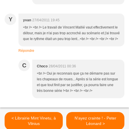
Y
yvan
27/04/2011 19:45
<br /> <br /> Le travail de Vincent Mallié vaut effectivement le
détour, mais je n'ai pas trop accroché au scénario et j'ai trouvé
que le rythme était un peu trop lent...<br /> <br /> <br /> <br />
Répondre
C
Choco
28/04/2011 00:36
<br /> Oui je reconnais que ça ne démarre pas sur
les chapeaux de roues... Après si la série est longue
et que tout finit par se justifier, ça pourra faire une
très bonne série !<br /> <br /> <br />
< Librairie Mint Vinetu, à
N'ayez crainte ! - Peter
Vilnius
Léonard >