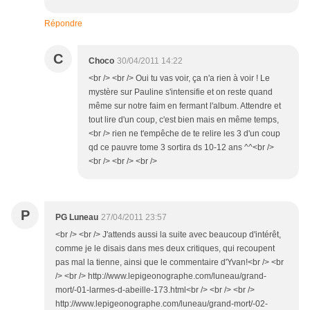
Répondre
C
Choco
30/04/2011 14:22
<br /> <br /> Oui tu vas voir, ça n'a rien à voir ! Le
mystère sur Pauline s'intensifie et on reste quand
même sur notre faim en fermant l'album. Attendre et
tout lire d'un coup, c'est bien mais en même temps,
<br /> rien ne t'empêche de te relire les 3 d'un coup
qd ce pauvre tome 3 sortira ds 10-12 ans ^^<br />
<br /> <br /> <br />
P
PG Luneau
27/04/2011 23:57
<br /> <br /> J'attends aussi la suite avec beaucoup d'intérêt,
comme je le disais dans mes deux critiques, qui recoupent
pas mal la tienne, ainsi que le commentaire d'Yvan!<br /> <br
/> <br /> http://www.lepigeonographe.com/luneau/grand-
mort/-01-larmes-d-abeille-173.html<br /> <br /> <br />
http://www.lepigeonographe.com/luneau/grand-mort/-02-