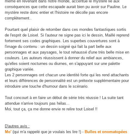
même en revenant dans notre monde, accentue le mystère lié aux
conséquences que cette escapade aurait bien pu avoir sur Pauline. Le
mystère reste donc entier et l'histoire ne décolle pas encore
complètement..
Pourtant quel plaisir de retomber dans ces mondes fantastiques sortis
de l'esprit de Loisel. Si l'auteur ne signe pas ici le dessin, Maillé reprend
fortement ses codes graphiques. Les superbes couvertures sont à
l'image du contenu : un dessin soigné qui fait la part belle aux
personnages et aux paysages, le tout rehaussé d'une très belle mise en
couleurs. Les auteurs réussissent à donner du relief aux ambiances,
qu'elles soient nocturnes ou diurnes, en s'appuyant sur une palette
graphique variée.
Les 2 personnages ont chacun une identité forte qui les rend attachants
et leurs différences de personnalité est un prétexte supplémentaire pour
introduire une touche d'humour dans le scénario.
Tout concourt à en faire un début de série très réussie ! La suite tant
attendue n'arrive toujours pas hélas...
Moi, tout ça, ça me donne envie re relire tout Loisel !!
D'autres avis :
Mo'
(qui m'a rappelé que je voulais les lire !) -
Bulles et onomatopées