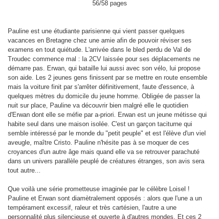
56/58 pages
Pauline est une étudiante parisienne qui vient passer quelques
vacances en Bretagne chez une amie afin de pouvoir réviser ses
examens en tout quiétude. L'arrivée dans le bled perdu de Val de
Troudec commence mal : la 2CV laissée pour ses déplacements ne
démarre pas. Erwan, qui bataille lui aussi avec son vélo, lui propose
son aide. Les 2 jeunes gens finissent par se mettre en route ensemble
mais la voiture finit par s'arrêter définitivement, faute d'essence, à
quelques mètres du domicile du jeune homme. Obligée de passer la
nuit sur place, Pauline va découvrir bien malgré elle le quotidien
d'Erwan dont elle se méfie par a-priori. Erwan est un jeune métisse qui
habite seul dans une maison isolée. C'est un garçon taciturne qui
semble intéressé par le monde du "petit peuple" et est l'élève d'un viel
aveugle, maître Cristo. Pauline n'hésite pas à se moquer de ces
croyances d'un autre âge mais quand elle va se retrouver parachuté
dans un univers parallèle peuplé de créatures étranges, son avis sera
tout autre...
Que voilà une série prometteuse imaginée par le célèbre Loisel !
Pauline et Erwan sont diamètralement opposés : alors que l'une a un
tempérament excessif, raleur et très cartésien, l'autre a une
personnalité plus silencieuse et ouverte à d'autres mondes. Et ces 2