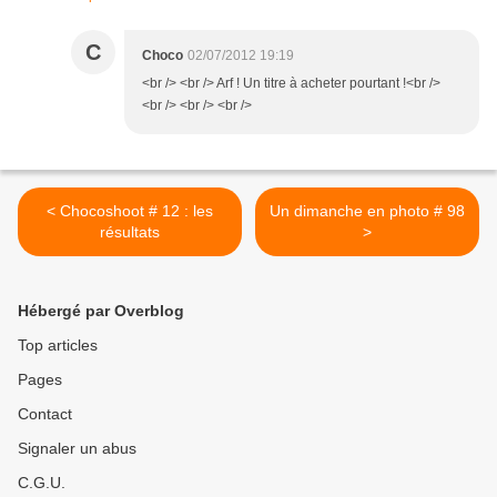
C
Choco
02/07/2012 19:19
<br /> <br /> Arf ! Un titre à acheter pourtant !<br />
<br /> <br /> <br />
< Chocoshoot # 12 : les
Un dimanche en photo # 98
résultats
>
Hébergé par Overblog
Top articles
Pages
Contact
Signaler un abus
C.G.U.