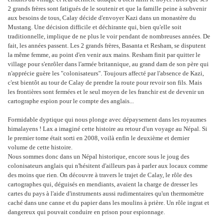
2 grands frères sont fatigués de le soutenir et que la famille peine à subvenir
aux besoins de tous, Calay décide d'envoyer Kazi dans un monastère du
Mustang. Une décision difficile et déchirante qui, bien qu'elle soit
traditionnelle, implique de ne plus le voir pendant de nombreuses années. De
fait, les années passent. Les 2 grands frères, Basanta et Resham, se disputent
la même femme, au point d'en venir aux mains. Resham finit par quitter le
village pour s'enrôler dans l'armée britannique, au grand dam de son père qui
n'apprécie guère les "colonisateurs". Toujours affecté par l'absence de Kazi,
c'est bientôt au tour de Calay de prendre la route pour revoir son fils. Mais
les frontières sont fermées et le seul moyen de les franchir est de devenir un
cartographe espion pour le compte des anglais...
Formidable dyptique qui nous plonge avec dépaysement dans les royaumes
himalayens ! Lax a imaginé cette histoire au retour d'un voyage au Népal. Si
le premier tome était sorti en 2008, voilà enfin le deuxième et dernier
volume de cette histoire.
Nous sommes donc dans un Népal historique, encore sous le joug des
colonisateurs anglais qui n'hésitent d'ailleurs pas à parler aux locaux comme
des moins que rien. On découvre à travers le trajet de Calay, le rôle des
cartographes qui, déguisés en mendiants, avaient la charge de dresser les
cartes du pays à l'aide d'instruments aussi rudimentaires qu'un thermomètre
caché dans une canne et du papier dans les moulins à prière. Un rôle ingrat et
dangereux qui pouvait conduire en prison pour espionnage.