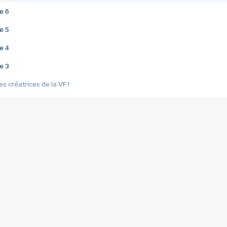
e 6
e 5
e 4
e 3
s créatrices de la VF !
e 2
e 1
e Mektoub My Love arrive enfin ! Rencontre avec Shaïn Boumedine et Sal
i : après Toni en famille
elle réalise le bouleversant Dites lui que je l'aime
ais ! Rencontre autour de Vie privée de Rebecca Zlotowski
 de Marguerite, Grave... Rencontre avec Ella Rumpf