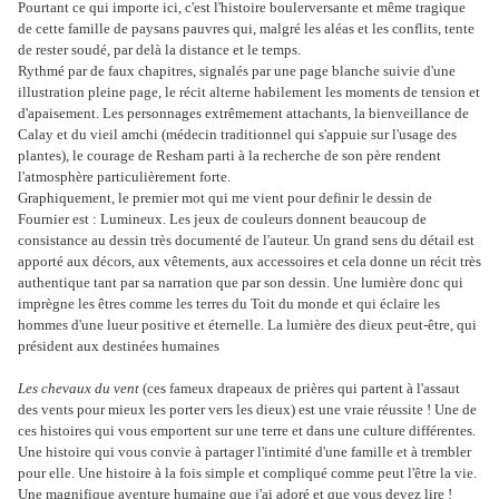
Pourtant ce qui importe ici, c'est l'histoire boulerversante et même tragique
de cette famille de paysans pauvres qui, malgré les aléas et les conflits, tente
de rester soudé, par delà la distance et le temps.
Rythmé par de faux chapitres, signalés par une page blanche suivie d'une
illustration pleine page, le récit alterne habilement les moments de tension et
d'apaisement. Les personnages extrêmement attachants, la bienveillance de
Calay et du vieil amchi (médecin traditionnel qui s'appuie sur l'usage des
plantes), le courage de Resham parti à la recherche de son père rendent
l'atmosphère particulièrement forte.
Graphiquement, le premier mot qui me vient pour definir le dessin de
Fournier est : Lumineux. Les jeux de couleurs donnent beaucoup de
consistance au dessin très documenté de l'auteur. Un grand sens du détail est
apporté aux décors, aux vêtements, aux accessoires et cela donne un récit très
authentique tant par sa narration que par son dessin. Une lumière donc qui
imprègne les êtres comme les terres du Toit du monde et qui éclaire les
hommes d'une lueur positive et éternelle. La lumière des dieux peut-être, qui
président aux destinées humaines
Les chevaux du vent
(ces fameux drapeaux de prières qui partent à l'assaut
des vents pour mieux les porter vers les dieux) est une vraie réussite ! Une de
ces histoires qui vous emportent sur une terre et dans une culture différentes.
Une histoire qui vous convie à partager l'intimité d'une famille et à trembler
pour elle. Une histoire à la fois simple et compliqué comme peut l'être la vie.
Une magnifique aventure humaine que j'ai adoré et que vous devez lire !