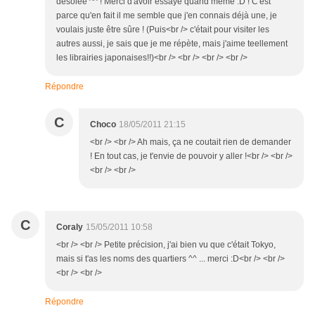
désolée ^^ ! Merci d'avoir essayé quand même :D ! C'est
parce qu'en fait il me semble que j'en connais déjà une, je
voulais juste être sûre ! (Puis<br /> c'était pour visiter les
autres aussi, je sais que je me répète, mais j'aime teellement
les librairies japonaises!!)<br /> <br /> <br /> <br />
Répondre
C
Choco
18/05/2011 21:15
<br /> <br /> Ah mais, ça ne coutait rien de demander
! En tout cas, je t'envie de pouvoir y aller !<br /> <br />
<br /> <br />
C
Coraly
15/05/2011 10:58
<br /> <br /> Petite précision, j'ai bien vu que c'était Tokyo,
mais si t'as les noms des quartiers ^^ ... merci :D<br /> <br />
<br /> <br />
Répondre