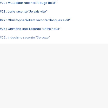
#29 : MC Solaar raconte "Bouge de là"
28 : Lorie raconte "Je vais vite"
#27 : Christophe Willem raconte "Jacques a dit"
#26 : Chimène Badi raconte "Entre nous"
#25 : Indochine raconte "3e sexe"
#24 : Zaho raconte "C'est chelou"
#23 : Patrick Bruel raconte "Au café des délices"
#22 : Kyo raconte "Le chemin"
#21 : Nolwenn Leroy raconte "Cassé"
#20 : Patrick Hernandez raconte "Born to be alive"
#19 : Lorie raconte "Près de moi"
#18 : Michael Jones raconte "A nos actes manqués" (avec Jean-Jacque
#17 : Khaled raconte "Aïcha"