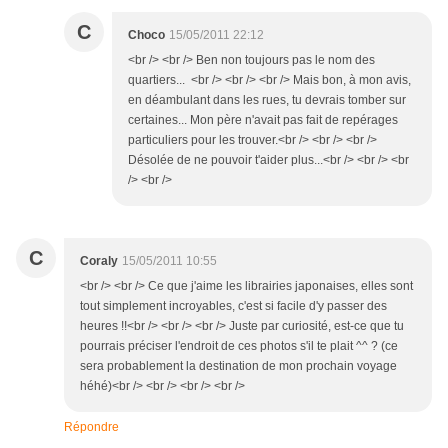
C
Choco
15/05/2011 22:12
<br /> <br /> Ben non toujours pas le nom des
quartiers... <br /> <br /> <br /> Mais bon, à mon avis,
en déambulant dans les rues, tu devrais tomber sur
certaines... Mon père n'avait pas fait de repérages
particuliers pour les trouver.<br /> <br /> <br />
Désolée de ne pouvoir t'aider plus...<br /> <br /> <br
/> <br />
C
Coraly
15/05/2011 10:55
<br /> <br /> Ce que j'aime les librairies japonaises, elles sont
tout simplement incroyables, c'est si facile d'y passer des
heures !!<br /> <br /> <br /> Juste par curiosité, est-ce que tu
pourrais préciser l'endroit de ces photos s'il te plait ^^ ? (ce
sera probablement la destination de mon prochain voyage
héhé)<br /> <br /> <br /> <br />
Répondre