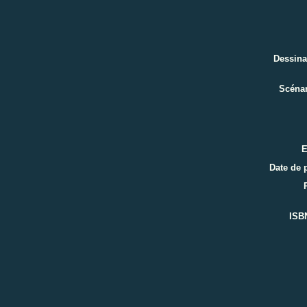
Dessina
Scénar
E
Date de 
ISB