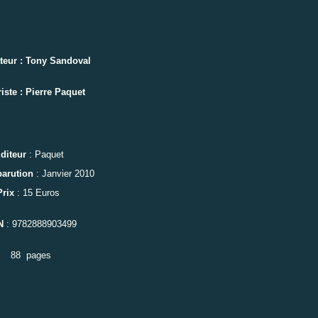
teur : Tony Sandoval
iste : Pierre Paquet
diteur
:
Paquet
parution
: Janvier 2010
Prix
: 15 Euros
N
:
978
2888903499
88
pages