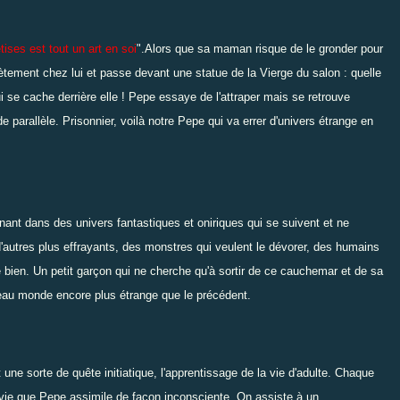
tises est tout un art en soi
".Alors que sa maman risque de le gronder pour
crètement chez lui et passe devant une statue de la Vierge du salon : quelle
i se cache derrière elle ! Pepe essaye de l'attraper mais se retrouve
e parallèle. Prisonnier, voilà notre Pepe qui va errer d'univers étrange en
.
ant dans des univers fantastiques et oniriques qui se suivent et ne
'autres plus effrayants, des monstres qui veulent le dévorer, des humains
 le bien. Un petit garçon qui ne cherche qu'à sortir de ce cauchemar et de sa
eau monde encore plus étrange que le précédent.
 une sorte de quête initiatique, l'apprentissage de la vie d'adulte. Chaque
vie que Pepe assimile de façon inconsciente. On assiste à un