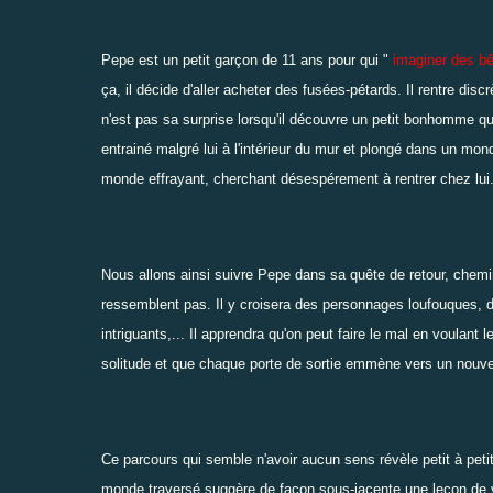
Pepe est un petit garçon de 11 ans pour qui "
i
m
aginer des bê
ça, il décide d'aller acheter des fusées-pétards. Il rentre dis
n'est pas sa surprise lorsqu'il découvre un petit bonhomme qu
entrainé malgré lui à l'intérieur du mur et plongé dans un mond
monde effrayant, cherchant désespérement à rentrer chez lui
Nous allons ainsi suivre Pepe dans sa quête de retour, chemin
ressemblent pas. Il y croisera des personnages loufouques, d
intriguants,... Il apprendra qu'on peut faire le mal en voulant
solitude et que chaque porte de sortie emmène vers un nouv
Ce parcours qui semble n'avoir aucun sens révèle petit à petit
monde traversé suggère de façon sous-jacente une leçon de 