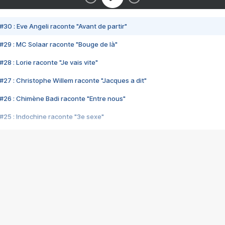
#30 : Eve Angeli raconte "Avant de partir"
#29 : MC Solaar raconte "Bouge de là"
28 : Lorie raconte "Je vais vite"
#27 : Christophe Willem raconte "Jacques a dit"
#26 : Chimène Badi raconte "Entre nous"
#25 : Indochine raconte "3e sexe"
#24 : Zaho raconte "C'est chelou"
#23 : Patrick Bruel raconte "Au café des délices"
#22 : Kyo raconte "Le chemin"
#21 : Nolwenn Leroy raconte "Cassé"
#20 : Patrick Hernandez raconte "Born to be alive"