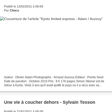
Publié le 12/02/2011 à 08:00
Par
Choco
Auteur : Olivier Adam Photographe : Arnaud Auzouy Editeur : Points Seuil
Date de parution : Octobre 2010 Prix : 8 € 176 pages Simon Steiner est de
retour à Kyoto. Voilà 3 ans qu'il avait quitté le pays où il a vécu avec sa
femme et sa petite fille. Aujourd'hui,...
Une vie à coucher dehors - Sylvain Tesson
Publié le 31/01/2011 à 08:00