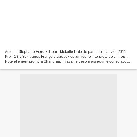
Auteur : Stephane Fière Editeur : Metaillé Date de parution : Janvier 2011
Prix : 18 € 354 pages François Lizeaux est un jeune interprète de chinois .
Nouvellement promu à Shanghai, il travaille désormais pour le consulat de
France. Il s'agit de son premier...