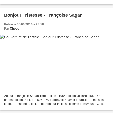
temps avec Bertrand, son petit...
Bonjour Tristesse - Françoise Sagan
Publié le 30/06/2010 à 23:58
Par
Choco
Auteur : Françoise Sagan 1ère Edition : 1954 Edition Julliard, 16€, 153
pages Edition Pocket, 4,60€, 160 pages Allez savoir pourquoi, je me suis
toujours imaginé la lecture de Bonjour tristesse comme ennuyeuse. C'est
tentée par le billet de Cynthia que...