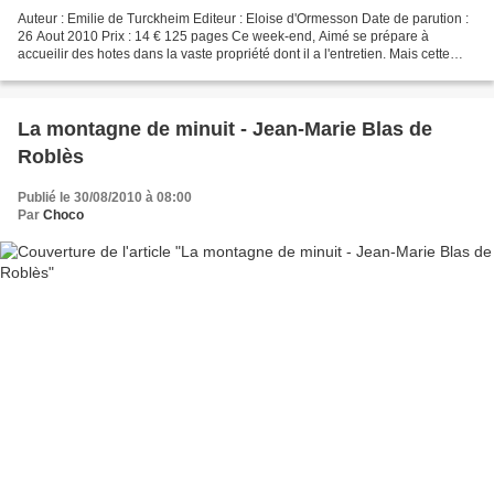
Auteur : Emilie de Turckheim Editeur : Eloise d'Ormesson Date de parution :
26 Aout 2010 Prix : 14 € 125 pages Ce week-end, Aimé se prépare à
accueilir des hotes dans la vaste propriété dont il a l'entretien. Mais cette
fois-ci, il ne s'agit pas de recevoir...
La montagne de minuit - Jean-Marie Blas de
Roblès
Publié le 30/08/2010 à 08:00
Par
Choco