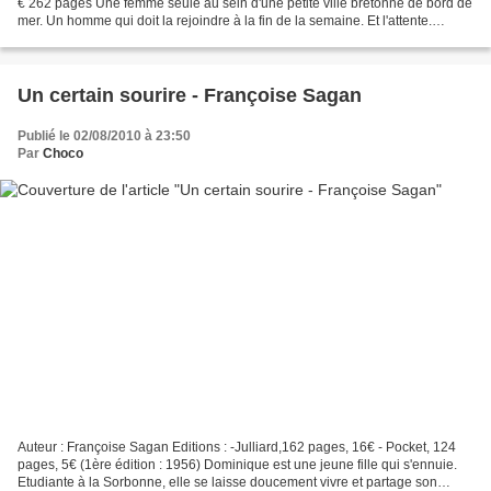
€ 262 pages Une femme seule au sein d'une petite ville bretonne de bord de
mer. Un homme qui doit la rejoindre à la fin de la semaine. Et l'attente.
L'attente qui s'installe...
Un certain sourire - Françoise Sagan
Publié le 02/08/2010 à 23:50
Par
Choco
Auteur : Françoise Sagan Editions : -Julliard,162 pages, 16€ - Pocket, 124
pages, 5€ (1ère édition : 1956) Dominique est une jeune fille qui s'ennuie.
Etudiante à la Sorbonne, elle se laisse doucement vivre et partage son