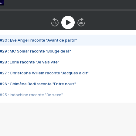
#30 : Eve Angeli raconte "Avant de partir"
#29 : MC Solaar raconte "Bouge de là"
28 : Lorie raconte "Je vais vite"
#27 : Christophe Willem raconte "Jacques a dit"
#26 : Chimène Badi raconte "Entre nous"
#25 : Indochine raconte "3e sexe"
#24 : Zaho raconte "C'est chelou"
#23 : Patrick Bruel raconte "Au café des délices"
#22 : Kyo raconte "Le chemin"