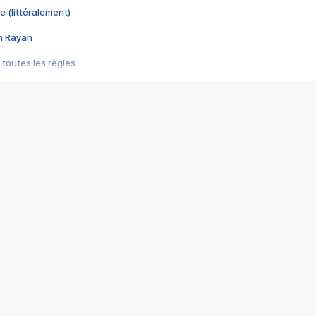
e (littéralement)
im Rayan
 toutes les règles
s les jeux vidéo
us choquant de Rockstar ? - Le scandale BULLY
e plus moche de Steam
du RÊVE tourne au CAUCHEMAR
pendant 8 heures
it… à tort
umiliés par un jeu vidéo
ire - Final Fantasy 8
ti un empire - Age of Empires