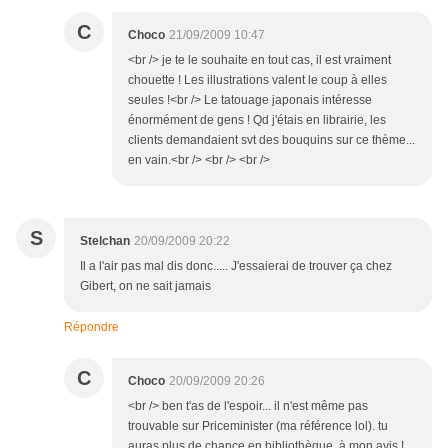
C
Choco
21/09/2009 10:47
<br /> je te le souhaite en tout cas, il est vraiment
chouette ! Les illustrations valent le coup à elles
seules !<br /> Le tatouage japonais intéresse
énormément de gens ! Qd j'étais en librairie, les
clients demandaient svt des bouquins sur ce thème...
en vain.<br /> <br /> <br />
S
Stelchan
20/09/2009 20:22
Il a l'air pas mal dis donc..... J'essaierai de trouver ça chez
Gibert, on ne sait jamais
Répondre
C
Choco
20/09/2009 20:26
<br /> ben t'as de l'espoir... il n'est même pas
trouvable sur Priceminister (ma référence lol). tu
auras plus de chance en bibliothèque, à mon avis !